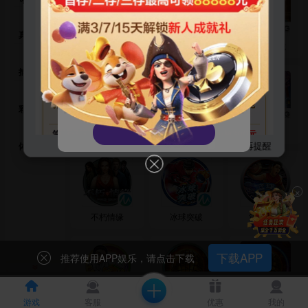
38元
活动①：
新老会员皆可领
！
8888元
活动②：
日日红包雨 最高彩金
！
真人视讯
2026亿元现金回馈
赏金女王
赏金大对决
寻找黄金城
每月6/16/26
共36期，每月3期现金回馈，【
电子钱包】
捕鱼达人
【USDT】
用户专享高额彩金！
推荐VIPPAY/UPAY/GOPAY/波币/NO钱包/钱能
彩票游戏
钱包/USDT
福运象财神
亡灵大盗
招财喵
确定
2%
笔笔存笔笔加赠
，
优惠无上限
，钱包存款
小额300元
以下额外
加赠1%
今日不再提醒
体育竞技
每日首笔
提款加赠1%
，资金安全，成功率100%！支持微信/支
付宝/手机银行收付款，最高可入50万，大额无忧！
×
钱包使用通知
在买卖币时请在APP通过市场订单正常交易，
请勿相信 私下联
不朽情缘
冰球突破
篮球巨星
系以不能转账为理由
，添加好友
私下提供【收款方式】【担保
交易】【扫码充值】
等方式支付，
不要添加 收款方式异常【无
法转账】【延迟到账】【取消市场挂单】【帮忙扫码充值】的
都是骗子
，金额丢失无法追回，并会导致账号冻结！！！
注
下载APP
推荐使用APP娱乐，请点击下载
意：
有骗子P图转账凭证，发送虚假到账短信，电话语言诱惑延
迟到账等，请勿相信
，有任何交易请以您的收款账户收到钱，
账户余额有变动为准核实无误再进行转币。祝您在澳门新葡京
游戏愉快~多多盈利~
游戏
客服
碰碰麻将
跳高高
优惠
跳更高
我的