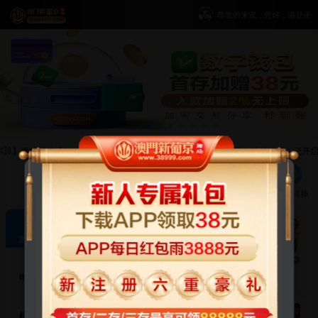
尊敬的来宾，您好，请登录
e视讯】维护结束通知：尊敬的会员，您好：【choice视讯】官方平台维护结束，已开启游戏
账户余额
公告通知
系统公告
登录/注册
充值
Vip钱包
优惠
推广赚钱
额度转换
【澳门新葡京官网】
官方域名①：
38999.com
热门游戏
官方域名②：
38999aa.com
客服链接：
38999kf.com
官方邮箱：
xpj38999@gmail.com
电子游艺
麻将胡了
麻将胡了2
爱尔兰精灵
下载最新APP
棋牌对战