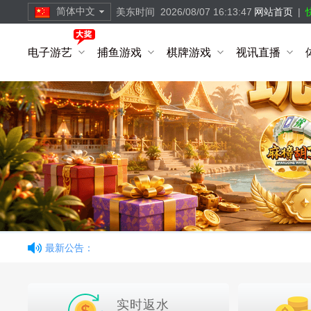
简体中文
美东时间
2026/08/07 16:13:47
网站首页
|
繁體中文
电子游艺
捕鱼游戏
棋牌游戏
视讯直播
简体中文
English
最新公告：
实时返水