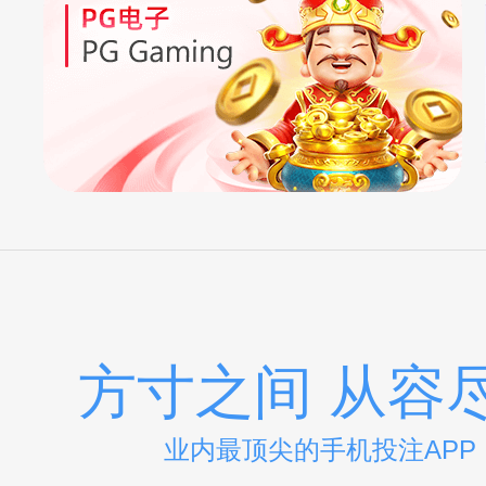
方寸之间 从容
业内最顶尖的手机投注APP