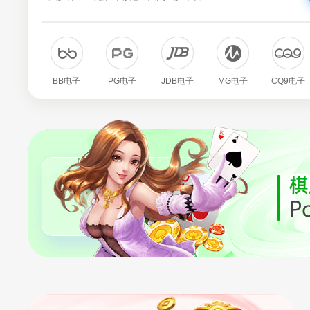
BB电子
PG电子
JDB电子
MG电子
CQ9电子